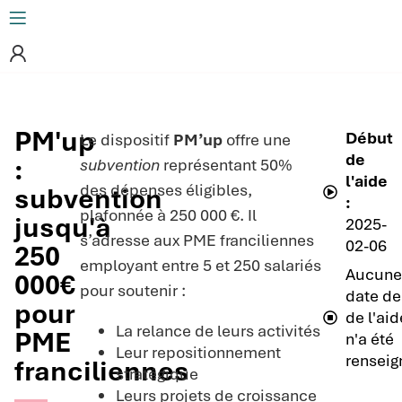
PM'up
Début
Le dispositif
PM’up
offre une
de
:
subvention
représentant 50%
l'aide
des dépenses éligibles,
subvention
:
plafonnée à 250 000 €. Il
jusqu'à
2025-
s’adresse aux PME franciliennes
02-06
250
employant entre 5 et 250 salariés
Aucun
000€
pour soutenir :
date de 
pour
de l'aid
La relance de leurs activités
PME
n'a été
Leur repositionnement
renseig
franciliennes
stratégique
Leurs projets de croissance