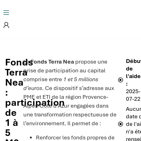
Fonds
Débu
Le
Fonds Terra Nea
propose une
de
Terra
prise de participation au capital
l'aide
comprise entre
1 et 5 millions
Nea
:
d’euros
. Ce dispositif s’adresse aux
:
2025-
PME et ETI de la région Provence-
07-22
participation
Alpes-Côte d’Azur engagées dans
Aucu
de
une transformation respectueuse de
date d
1 à
l’environnement. Il permet de :
de l'a
5
n'a ét
Renforcer les fonds propres de
rense