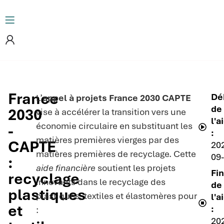
France
Dé
L’
appel à projets France 2030 CAPTE
de
2030
vise à accélérer la transition vers une
l'a
économie circulaire en substituant les
-
:
matières premières vierges par des
CAPTE
20
matières premières de recyclage. Cette
09
:
aide financière
soutient les projets
Fin
recyclage
innovants dans le recyclage des
de
plastiques
plastiques, textiles et élastomères pour
l'a
et
:
:
20