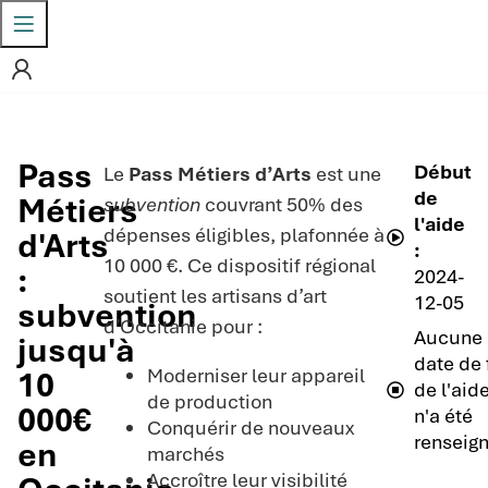
Pass
Début
Le
Pass Métiers d’Arts
est une
de
Métiers
subvention
couvrant 50% des
l'aide
dépenses éligibles, plafonnée à
d'Arts
:
10 000 €. Ce dispositif régional
:
2024-
soutient les artisans d’art
12-05
subvention
d’Occitanie pour :
Aucune
jusqu'à
date de 
Moderniser leur appareil
10
de l'aid
de production
000€
n'a été
Conquérir de nouveaux
renseign
en
marchés
Accroître leur visibilité