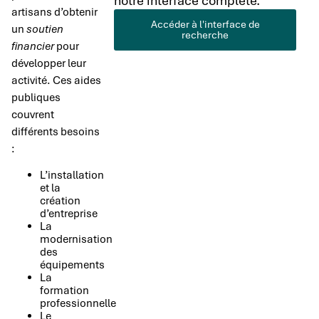
notre interface complète.
artisans d’obtenir
Accéder à l'interface de
un
soutien
recherche
financier
pour
développer leur
activité. Ces aides
publiques
couvrent
différents besoins
:
L’installation
et la
création
d’entreprise
La
modernisation
des
équipements
La
formation
professionnelle
Le