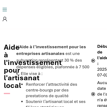
Aide
Déb
L’
Aide à l’investissement pour les
de
à
entreprises artisanales
est une
l'aid
subvention
représentant 30 % des
l'investissement
:
dépenses éligibles, plafonnée à 7 500
pour
2025
€. Elle vise à :
07-0
l'artisanat
Auc
local
Renforcer l’attractivité des
date 
centre-bourgs par des
de l'
prestations de qualité
n'a é
Soutenir l’artisanat local et ses
rens