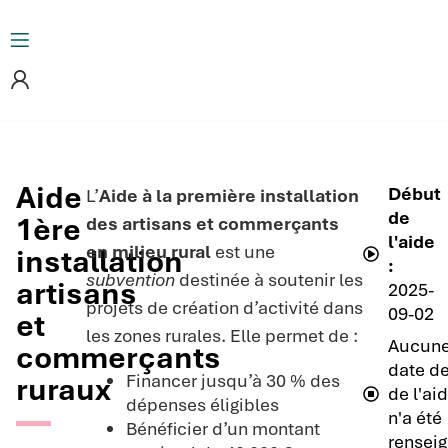
Aide
Début
L’
Aide à la première installation
de
1ère
des artisans et commerçants
l'aide
en milieu rural
est une
installation
:
subvention
destinée à soutenir les
artisans
2025-
projets de création d’activité dans
09-02
et
les zones rurales. Elle permet de :
Aucun
commerçants
date de
Financer jusqu’à 30 % des
ruraux
de l'ai
dépenses éligibles
n'a été
Bénéficier d’un montant
renseig