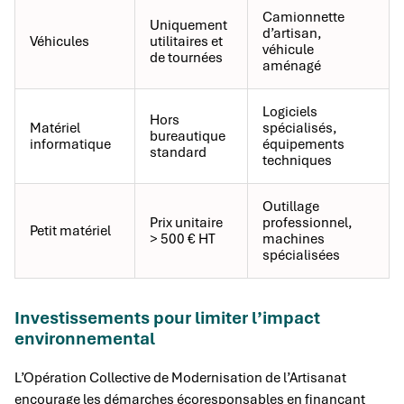
Camionnette
Uniquement
d’artisan,
Véhicules
utilitaires et
véhicule
de tournées
aménagé
Logiciels
Hors
Matériel
spécialisés,
bureautique
informatique
équipements
standard
techniques
Outillage
Prix unitaire
professionnel,
Petit matériel
> 500 € HT
machines
spécialisées
Investissements pour limiter l’impact
environnemental
L’Opération Collective de Modernisation de l’Artisanat
encourage les démarches écoresponsables en finançant