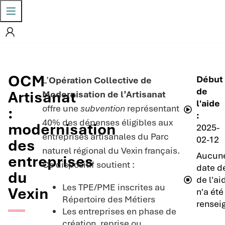
OCM
Début
L’
Opération Collective de
de
Artisanat
Modernisation de l’Artisanat
l'aide
offre une
subvention
représentant
:
:
40% des dépenses éligibles aux
modernisation
2025-
entreprises artisanales du Parc
02-12
des
naturel régional du Vexin français.
Aucun
entreprises
Ce dispositif soutient :
date de
du
de l'ai
Les TPE/PME inscrites au
Vexin
n'a été
Répertoire des Métiers
rensei
Les entreprises en phase de
création, reprise ou