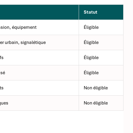
Statut
nsion, équipement
Éligible
er urbain, signalétique
Éligible
fs
Éligible
isé
Éligible
ts
Non éligible
rques
Non éligible