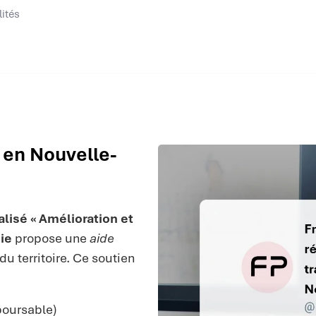
lités
s en Nouvelle-
alisé « Amélioration et
ie
propose une
aide
u territoire. Ce soutien
boursable)