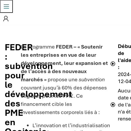
FEDER
Débu
Le programme
FEDER – « Soutenir
de
:
les entreprises en vue de leur
l'aid
développement, leur expansion et
subvention
:
de l’accès à des nouveaux
pour
2024
marchés »
propose une
subvention
12-0
le
couvrant jusqu’à 60% des dépenses
Aucu
développement
éligibles pour les PME. Ce
date 
des
financement cible les
de l'
PME
n'a é
investissements corporels liés à :
rense
en
L’innovation et l’industrialisation