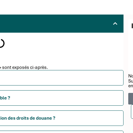
»
sont exposés ci-après.
No
Su
en
ble ?
ion des droits de douane ?