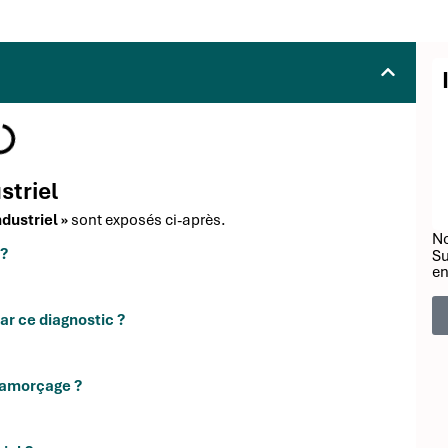
striel
dustriel »
sont exposés ci-après.
No
 ?
Su
en
r ce diagnostic ?
d'amorçage ?