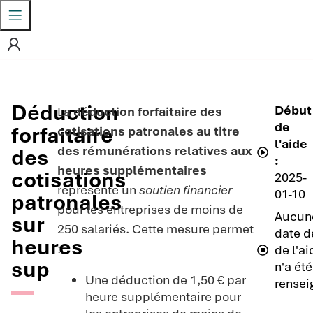
Déduction
Début
La
déduction forfaitaire des
de
forfaitaire
cotisations patronales au titre
l'aide
des rémunérations relatives aux
des
:
heures supplémentaires
cotisations
2025-
représente un
soutien financier
01-10
patronales
pour les entreprises de moins de
Aucun
sur
250 salariés. Cette mesure permet
date de
heures
:
de l'ai
sup
n'a été
Une déduction de 1,50 € par
rensei
heure supplémentaire pour