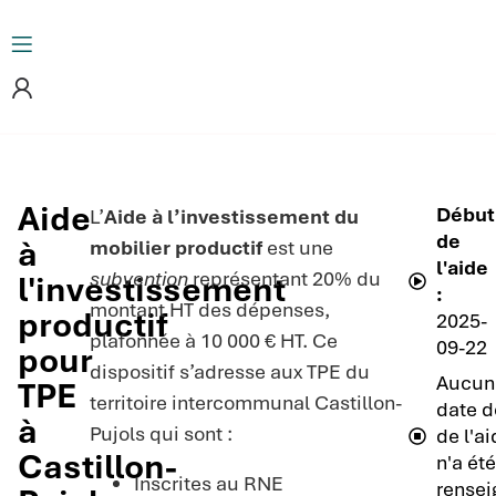
Aide
Début
L’
Aide à l’investissement du
de
à
mobilier productif
est une
l'aide
subvention
représentant 20% du
l'investissement
:
montant HT des dépenses,
productif
2025-
plafonnée à 10 000 € HT. Ce
09-22
pour
dispositif s’adresse aux TPE du
Aucun
TPE
territoire intercommunal Castillon-
date d
à
Pujols qui sont :
de l'a
Castillon-
n'a été
Inscrites au RNE
rensei