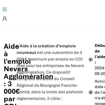
Aide
Débu
L’
Aide à la création d’emplois
de
à
nouveaux
est une
subvention
de 3
l'aid
000 € maximum par emploi en CDI
l'emploi
:
créé pour les entreprises de Nevers
Nevers
2024
Agglomération. Ce dispositif
09-2
Agglomération
complète les aides du Conseil
Aucu
: 3
Régional de Bourgogne Franche-
date 
000€
Comté, dans la limite des plafonds
de l'
par
n'a é
règlementaires. Il cible :
rense