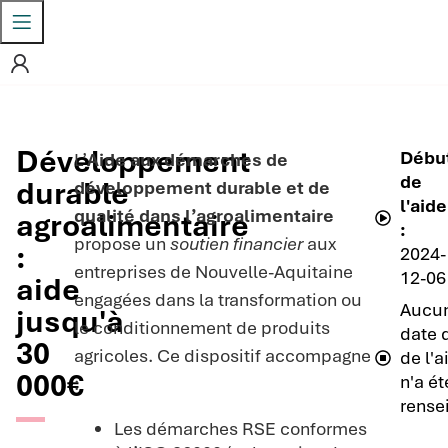
Développement
Débu
L’
Aide aux démarches de
de
durable
développement durable et de
l'aide
qualité dans l’agroalimentaire
agroalimentaire
:
propose un
soutien financier
aux
:
2024-
entreprises de Nouvelle-Aquitaine
12-06
aide
engagées dans la transformation ou
Aucu
jusqu'à
le conditionnement de produits
date d
30
agricoles. Ce dispositif accompagne
de l'a
000€
n'a ét
:
rense
Les démarches RSE conformes