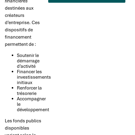
financières
destinées aux
créateurs
d’entreprise. Ces
dispositifs de
financement
permettent de :
Soutenir le
démarrage
d’activité
Financer les
investissements
initiaux
Renforcer la
trésorerie
Accompagner
le
développement
Les fonds publics
disponibles