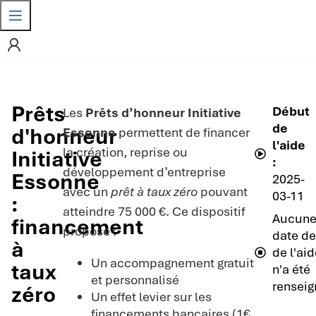
Prêts
Début
Les
Prêts d’honneur Initiative
de
d'honneur
Essonne
permettent de financer
l'aide
la création, reprise ou
Initiative
:
développement d’entreprise
Essonne
2025-
avec un
prêt à taux zéro
pouvant
03-11
:
atteindre 75 000 €. Ce dispositif
Aucun
financement
propose :
date de
à
de l'aid
Un accompagnement gratuit
taux
n'a été
et personnalisé
renseig
zéro
Un effet levier sur les
financements bancaires (1€