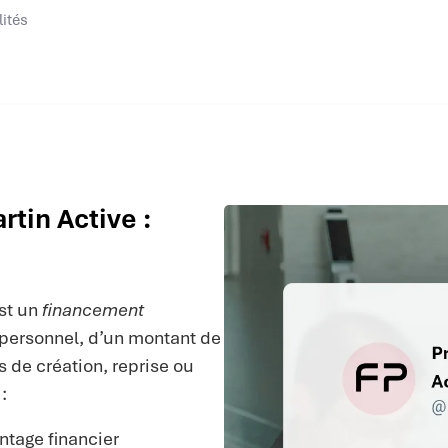
lités
rtin Active :
st un
financement
e personnel, d’un montant de
s de création, reprise ou
:
tage financier