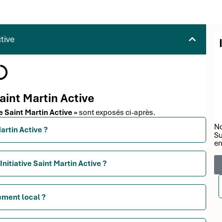
tive
Saint Martin Active
ve Saint Martin Active »
sont exposés ci-après.
No
Martin Active ?
Su
en
nitiative Saint Martin Active ?
ement local ?