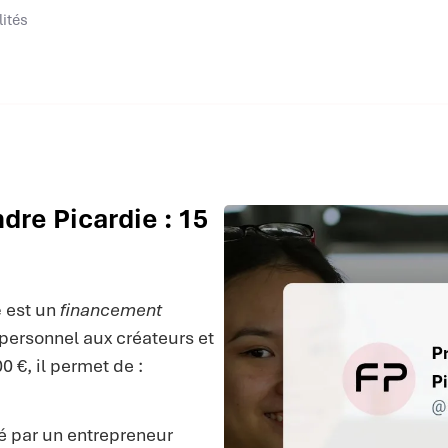
lités
re Picardie : 15
e
est un
financement
e personnel aux créateurs et
 €, il permet de :
 par un entrepreneur