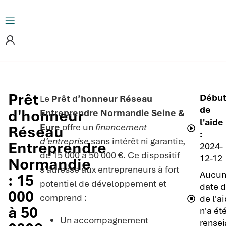
Prêt
Débu
Le
Prêt d’honneur Réseau
de
d'honneur
Entreprendre Normandie Seine &
l'aide
Eure
offre un
financement
Réseau
:
d’entreprise
sans intérêt ni garantie,
Entreprendre
2024-
de 15 000 à 50 000 €. Ce dispositif
12-12
Normandie
s’adresse aux entrepreneurs à fort
Aucu
: 15
potentiel de développement et
date d
000
comprend :
de l'a
à 50
n'a ét
Un accompagnement
rensei