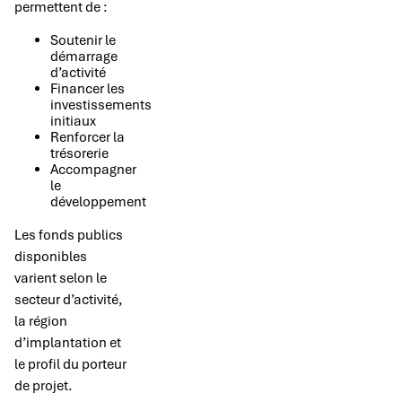
permettent de :
Soutenir le
démarrage
d’activité
Financer les
investissements
initiaux
Renforcer la
trésorerie
Accompagner
le
développement
Les fonds publics
disponibles
varient selon le
secteur d’activité,
la région
d’implantation et
le profil du porteur
de projet.