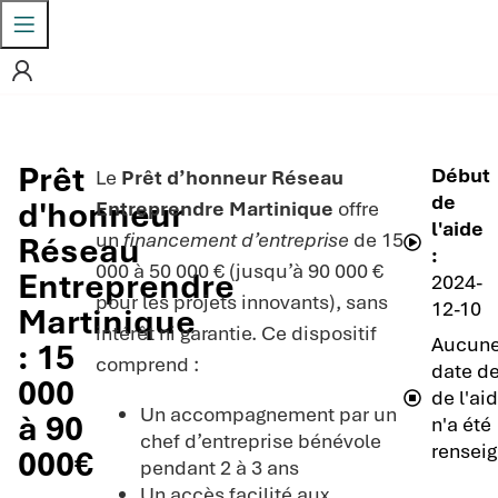
Prêt
Début
Le
Prêt d’honneur Réseau
de
d'honneur
Entreprendre Martinique
offre
l'aide
un
financement d’entreprise
de 15
Réseau
:
000 à 50 000 € (jusqu’à 90 000 €
Entreprendre
2024-
pour les projets innovants), sans
12-10
Martinique
intérêt ni garantie. Ce dispositif
Aucun
: 15
comprend :
date de
000
de l'ai
Un accompagnement par un
à 90
n'a été
chef d’entreprise bénévole
renseig
000€
pendant 2 à 3 ans
Un accès facilité aux