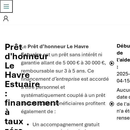
Prêt
Débu
Le
Prêt d’honneur Le Havre
de
d'honneur
Estuaire
est un prêt sans intérêt ni
l'aid
garantie allant de 5 000 € à 30 000 €,
Le
:
remboursable sur 3 à 5 ans. Ce
Havre
2025-
financement d’entreprise
est accordé
04-15
Estuaire
à titre personnel et
Aucu
:
systématiquement couplé à un prêt
date 
financement
bancaire. Les bénéficiaires profitent
de l'
à
n'a é
également de :
rense
taux
Un accompagnement gratuit