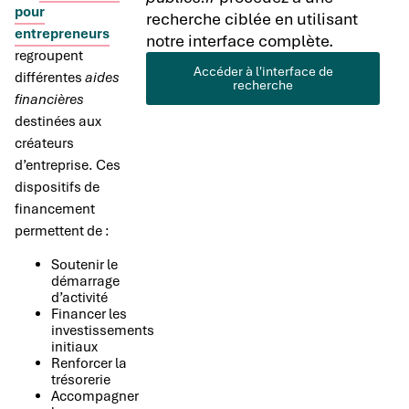
pour
recherche ciblée en utilisant
entrepreneurs
notre interface complète.
regroupent
Accéder à l'interface de
différentes
aides
recherche
financières
destinées aux
créateurs
d’entreprise. Ces
dispositifs de
financement
permettent de :
Soutenir le
démarrage
d’activité
Financer les
investissements
initiaux
Renforcer la
trésorerie
Accompagner