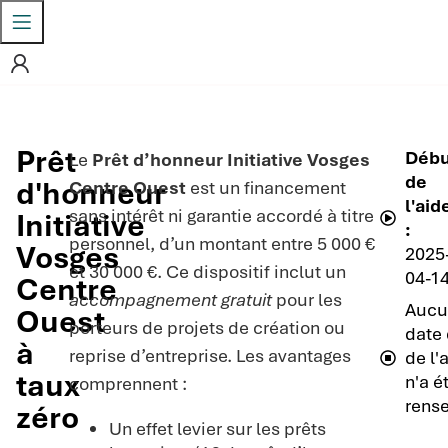
Prêt
Débu
Le
Prêt d’honneur Initiative Vosges
de
d'honneur
Centre Ouest
est un financement
l'aid
sans intérêt ni garantie accordé à titre
Initiative
:
personnel, d’un montant entre 5 000 €
Vosges
2025
et 30 000 €. Ce dispositif inclut un
04-1
Centre
accompagnement gratuit
pour les
Aucu
Ouest
porteurs de projets de création ou
date 
à
reprise d’entreprise. Les avantages
de l'
taux
n'a é
comprennent :
rense
zéro
Un effet levier sur les prêts