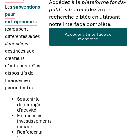
Accédez à la
plateforme fonds-
Les
subventions
publics.fr
procédez à une
pour
recherche ciblée en utilisant
entrepreneurs
notre interface complète.
regroupent
Accéder à l'interface de
différentes
aides
recherche
financières
destinées aux
créateurs
d’entreprise. Ces
dispositifs de
financement
permettent de :
Soutenir le
démarrage
d’activité
Financer les
investissements
initiaux
Renforcer la