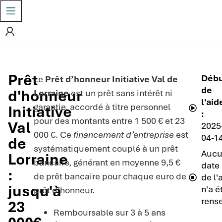
Prêt
Déb
Le
Prêt d’honneur Initiative Val de
de
d'honneur
Lorraine
est un prêt sans intérêt ni
l'aid
garantie, accordé à titre personnel
Initiative
:
pour des montants entre 1 500 € et 23
Val
2025
000 €. Ce
financement d’entreprise
est
04-1
de
systématiquement couplé à un prêt
Auc
Lorraine
bancaire, générant en moyenne 9,5 €
date 
:
de prêt bancaire pour chaque euro de
de l'
jusqu'à
n'a é
prêt d’honneur.
rens
23
Remboursable sur 3 à 5 ans