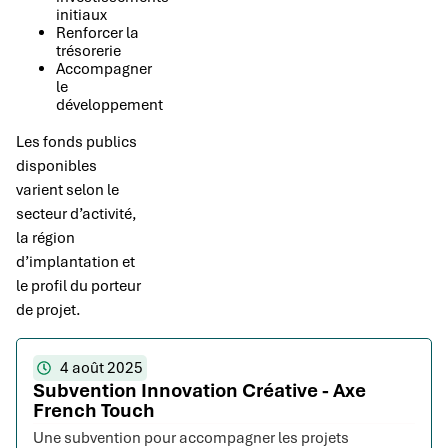
initiaux
Renforcer la
trésorerie
Accompagner
le
développement
Les fonds publics
disponibles
varient selon le
secteur d’activité,
la région
d’implantation et
le profil du porteur
de projet.
4 août 2025
Subvention Innovation Créative - Axe
French Touch
Une subvention pour accompagner les projets