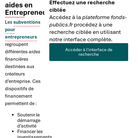
Effectuez une recherche
aides en
ciblée
Entrepreneuriat
Accédez à la
plateforme fonds-
Les
subventions
publics.fr
procédez à une
pour
recherche ciblée en utilisant
entrepreneurs
notre interface complète.
regroupent
Accéder à l'interface de
différentes
aides
recherche
financières
destinées aux
créateurs
d’entreprise. Ces
dispositifs de
financement
permettent de :
Soutenir le
démarrage
d’activité
Financer les
investissements