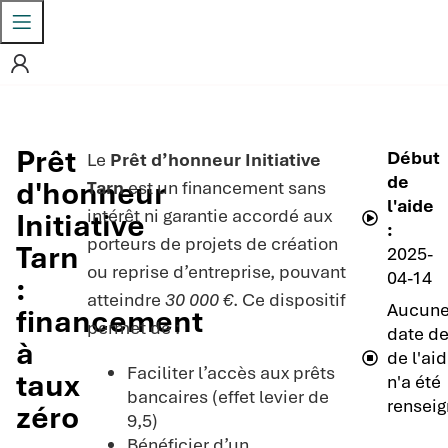
Prêt
Début
Le
Prêt d’honneur Initiative
de
d'honneur
Tarn
est un financement sans
l'aide
intérêt ni garantie accordé aux
Initiative
:
porteurs de projets de création
Tarn
2025-
ou reprise d’entreprise, pouvant
04-14
:
atteindre
30 000 €
. Ce dispositif
Aucun
financement
permet de :
date de
à
de l'ai
Faciliter l’accès aux prêts
taux
n'a été
bancaires (effet levier de
renseig
zéro
9,5)
Bénéficier d’un