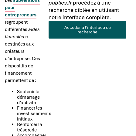
Les
subventions
publics.fr
procédez à une
pour
recherche ciblée en utilisant
entrepreneurs
notre interface complète.
regroupent
Accéder à l'interface de
différentes
aides
recherche
financières
destinées aux
créateurs
d’entreprise. Ces
dispositifs de
financement
permettent de :
Soutenir le
démarrage
d’activité
Financer les
investissements
initiaux
Renforcer la
trésorerie
Accompagner