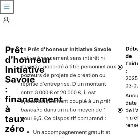
Prêt
Déb
Le
Prêt d’honneur Initiative Savoie
de
d'honneur
est un financement sans intérêt ni
l'aid
garantie, accordé à titre personnel aux
Initiative
:
porteurs de projets de création ou
Savoie
2025
reprise d’entreprise. D’un montant
03-0
:
entre 3 000 € et 20 000 €, il est
Auc
financement
systématiquement couplé à un
prêt
date 
à
bancaire
dans un ratio moyen de 1
de l'
taux
n'a é
pour 9,5. Ce dispositif comprend :
rens
zéro
Un accompagnement gratuit et