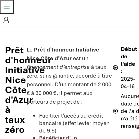
Prêt
Début
Le
Prêt d’honneur Initiative
de
d'honneur
Nice Côte d’Azur
est un
l'aide
financement d’entreprise
à taux
Initiative
:
zéro, sans garantie, accordé à titre
Nice
2025-
personnel. D’un montant de 2 000
04-16
Côte
€ à 30 000 €, il permet aux
Aucun
d'Azur
porteurs de projet de :
date de
à
de l'ai
Faciliter l’accès au crédit
taux
n'a été
bancaire (effet levier moyen
renseig
zéro
de 9,5)
Bénéficier d’un