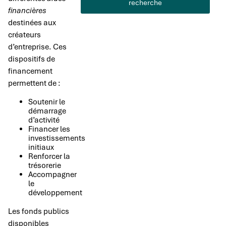
recherche
financières
destinées aux
créateurs
d’entreprise. Ces
dispositifs de
financement
permettent de :
Soutenir le
démarrage
d’activité
Financer les
investissements
initiaux
Renforcer la
trésorerie
Accompagner
le
développement
Les fonds publics
disponibles