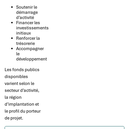
Soutenir le
démarrage
d’activité
Financer les
investissements
initiaux
Renforcer la
trésorerie
Accompagner
le
développement
Les fonds publics
disponibles
varient selon le
secteur d’activité,
la région
d’implantation et
le profil du porteur
de projet.