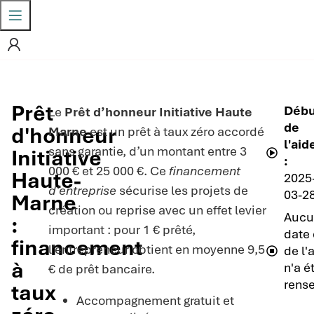
Prêt
Débu
Le
Prêt d’honneur Initiative Haute
de
d'honneur
Marne
est un prêt à taux zéro accordé
l'aid
sans garantie, d’un montant entre 3
Initiative
:
000 € et 25 000 €. Ce
financement
Haute-
2025
d’entreprise
sécurise les projets de
03-2
Marne
création ou reprise avec un effet levier
Aucu
:
important : pour 1 € prêté,
date 
financement
l’entrepreneur obtient en moyenne 9,5
de l'
à
n'a é
€ de prêt bancaire.
rense
taux
Accompagnement gratuit et