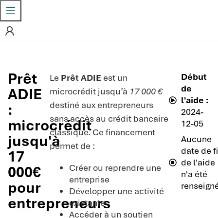
Prêt
Début
Le
Prêt ADIE
est un
de
ADIE
microcrédit jusqu’à
17 000 €
l'aide :
destiné aux entrepreneurs
:
2024-
sans accès au crédit bancaire
microcrédit
12-05
classique. Ce financement
jusqu'à
Aucune
permet de :
date de f
17
de l'aide
Créer ou reprendre une
000€
n'a été
entreprise
pour
renseign
Développer une activité
entrepreneurs
existante
Accéder à un soutien