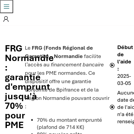
FRG
Début
Le
FRG (Fonds Régional de
de
Normandie
Garantie) – Normandie
facilite
l'aide
l’accès au
financement bancaire
:
:
pour les PME normandes. Ce
garantie
2025-
dispositif offre une garantie
03-05
d'emprunt
conjointe de Bpifrance et de la
Aucun
jusqu'à
Région Normandie pouvant couvrir
date de
70%
:
de l'ai
pour
n'a été
70% du montant emprunté
rensei
PME
(plafond de 714 K€)