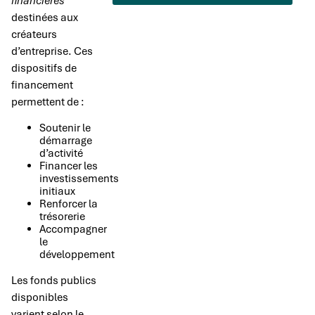
financières
destinées aux
créateurs
d’entreprise. Ces
dispositifs de
financement
permettent de :
Soutenir le
démarrage
d’activité
Financer les
investissements
initiaux
Renforcer la
trésorerie
Accompagner
le
développement
Les fonds publics
disponibles
varient selon le