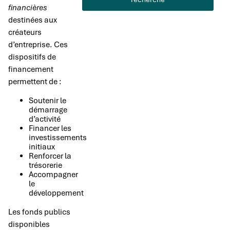
financières
destinées aux
créateurs
d’entreprise. Ces
dispositifs de
financement
permettent de :
Soutenir le
démarrage
d’activité
Financer les
investissements
initiaux
Renforcer la
trésorerie
Accompagner
le
développement
Les fonds publics
disponibles