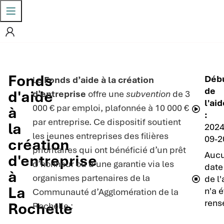
Fonds
Déb
Le
Fonds d’aide à la création
de
d'aide
d’entreprise
offre une
subvention
de 3
l'aid
000 € par emploi, plafonnée à 10 000 €
à
:
par entreprise. Ce dispositif soutient
la
2024
les jeunes entreprises des filières
09-2
création
prioritaires qui ont bénéficié d’un prêt
Auc
d'entreprise
d’honneur ou d’une garantie via les
date 
à
organismes partenaires de la
de l'
La
n'a é
Communauté d’Agglomération de la
rens
Rochelle
Rochelle :