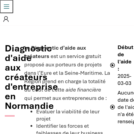
Diagnostic
Début
Le
Diagnostic d’aide aux
de
d'aide
créateurs
est un service gratuit
l'aide
proposé aux porteurs de projets
aux
:
dans l’Eure et la Seine-Maritime. La
créateurs
2025-
Région prend en charge la totalité
03-03
d'entreprise
du coût de cette
aide financière
Aucun
en
qui permet aux entrepreneurs de :
date d
Normandie
de l'ai
Évaluer la viabilité de leur
n'a été
projet
rensei
Identifier les forces et
faiblesses de leur business