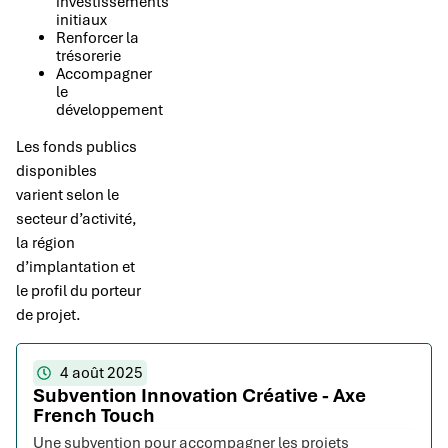
investissements
initiaux
Renforcer la
trésorerie
Accompagner
le
développement
Les fonds publics
disponibles
varient selon le
secteur d’activité,
la région
d’implantation et
le profil du porteur
de projet.
4 août 2025
Subvention Innovation Créative - Axe
French Touch
Une subvention pour accompagner les projets