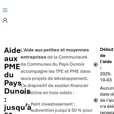
Aide
Début
L’
Aide aux petites et moyennes
de
aux
entreprises
de la Communauté
l'aide
de Communes du Pays Dunois
PME
:
accompagne les TPE et PME dans
du
2025-
leurs projets de développement.
10-03
Pays
Ce dispositif de
soutien financier
Aucun
Dunois
se décline en trois volets :
date de
:
de l'ai
Petit investissement :
jusqu'à
n'a été
subvention jusqu’à 50 % pour
rensei