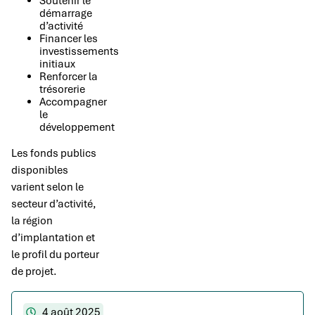
Soutenir le
démarrage
d’activité
Financer les
investissements
initiaux
Renforcer la
trésorerie
Accompagner
le
développement
Les fonds publics
disponibles
varient selon le
secteur d’activité,
la région
d’implantation et
le profil du porteur
de projet.
4 août 2025