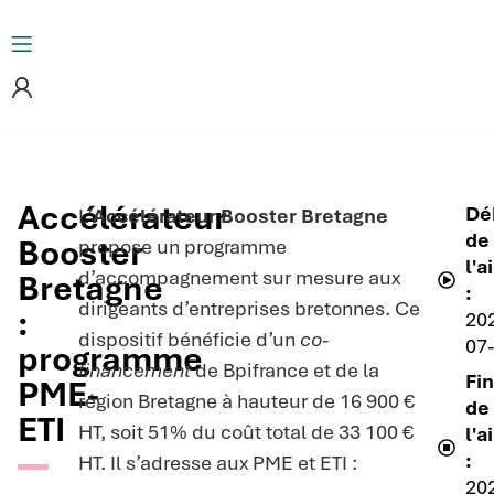
Accélérateur
Dé
L’
Accélérateur Booster Bretagne
de
Booster
propose un programme
l'a
d’accompagnement sur mesure aux
Bretagne
:
dirigeants d’entreprises bretonnes. Ce
:
20
dispositif bénéficie d’un
co-
07
programme
financement
de Bpifrance et de la
Fi
PME-
région Bretagne à hauteur de 16 900 €
de
ETI
HT, soit 51% du coût total de 33 100 €
l'a
:
HT. Il s’adresse aux PME et ETI :
20