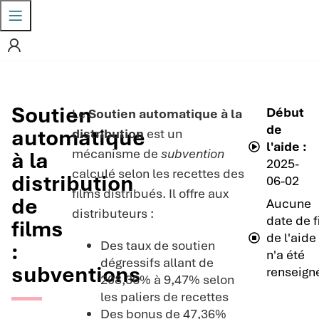
Soutien
Début
Le
Soutien automatique à la
de
automatique
distribution
est un
l'aide :
mécanisme de
subvention
à la
2025-
calculé selon les recettes des
distribution
06-02
films distribués. Il offre aux
de
Aucune
distributeurs :
date de f
films
de l'aide
Des taux de soutien
:
n'a été
dégressifs allant de
subventions
renseign
208,36% à 9,47% selon
les paliers de recettes
Des bonus de 47,36%