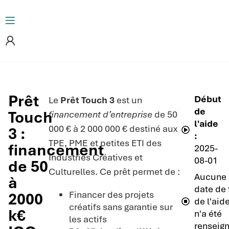
Prêt
Début
Le
Prêt Touch 3
est un
de
Touch
financement d’entreprise
de 50
l'aide
000 € à 2 000 000 € destiné aux
3 :
:
TPE, PME et petites ETI des
financement
2025-
Industries Créatives et
08-01
de 50
Culturelles. Ce prêt permet de :
Aucune
à
date de 
Financer des projets
2000
de l'aid
créatifs sans garantie sur
k€
n'a été
les actifs
renseign