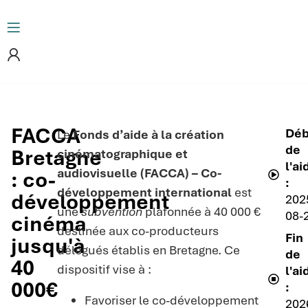
FACCA
Déb
Le
Fonds d’aide à la création
de
Bretagne
cinématographique et
l'ai
audiovisuelle (FACCA) – Co-
: co-
:
développement international
est
développement
202
une
subvention
plafonnée à 40 000 €
08-
cinéma
destinée aux co-producteurs
Fin
jusqu'à
délégués établis en Bretagne. Ce
de
40
dispositif vise à :
l'ai
000€
:
Favoriser le co-développement
202