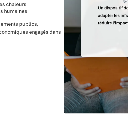
tes chaleurs
tés humaines
ssements publics,
s économiques engagés dans