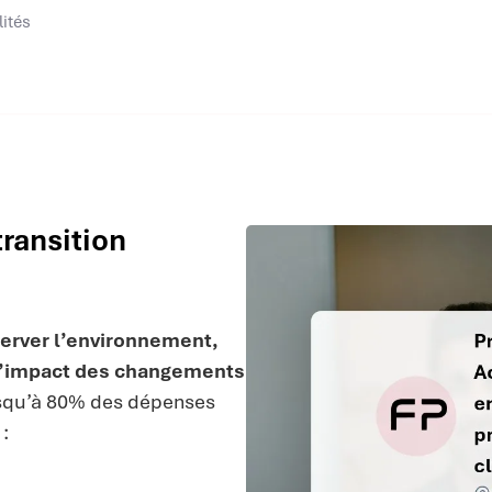
lités
transition
erver l’environnement,
r l’impact des changements
squ’à 80% des dépenses
 :