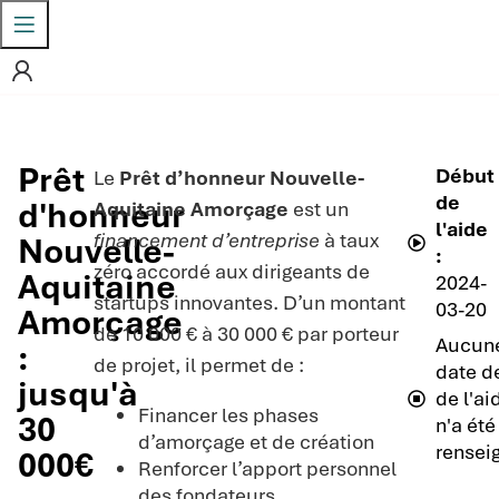
Prêt
Début
Le
Prêt d’honneur Nouvelle-
de
d'honneur
Aquitaine Amorçage
est un
l'aide
financement d’entreprise
à taux
Nouvelle-
:
zéro accordé aux dirigeants de
Aquitaine
2024-
startups innovantes. D’un montant
03-20
Amorçage
de 10 000 € à 30 000 € par porteur
Aucun
:
de projet, il permet de :
date de
jusqu'à
de l'ai
Financer les phases
30
n'a été
d’amorçage et de création
rensei
000€
Renforcer l’apport personnel
des fondateurs