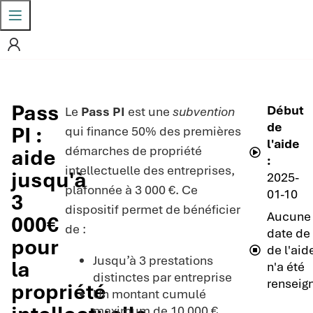
Pass
Début
Le
Pass PI
est une
subvention
de
PI :
qui finance 50% des premières
l'aide
démarches de propriété
aide
:
intellectuelle des entreprises,
jusqu'à
2025-
plafonnée à 3 000 €. Ce
01-10
3
dispositif permet de bénéficier
Aucune
000€
de :
date de 
pour
de l'aid
Jusqu’à 3 prestations
la
n'a été
distinctes par entreprise
renseig
propriété
Un montant cumulé
maximum de 10 000 €