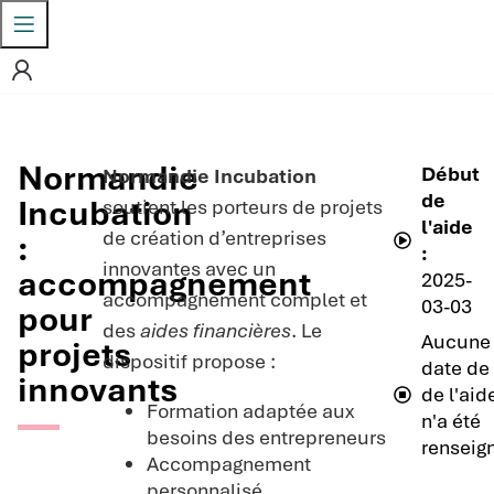
Normandie
Début
Normandie Incubation
de
Incubation
soutient les porteurs de projets
l'aide
de création d’entreprises
:
:
innovantes avec un
accompagnement
2025-
accompagnement complet et
03-03
pour
des
aides financières
. Le
Aucune
projets
dispositif propose :
date de 
innovants
de l'aid
Formation adaptée aux
n'a été
besoins des entrepreneurs
renseig
Accompagnement
personnalisé