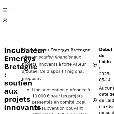
Incubateur
Début
L’
Incubateur Emergys Bretagne
de
Emergys
offre un
soutien financier
aux
l'aide
projets innovants à forte valeur
Bretagne
:
ajoutée. Ce dispositif régional
:
2025-
propose :
05-14
soutien
Aucun
aux
Une subvention plafonnée à
date de
10 000 € pour les projets
projets
de l'ai
présentés en comité local
innovants
n'a été
Une subvention pouvant
renseig