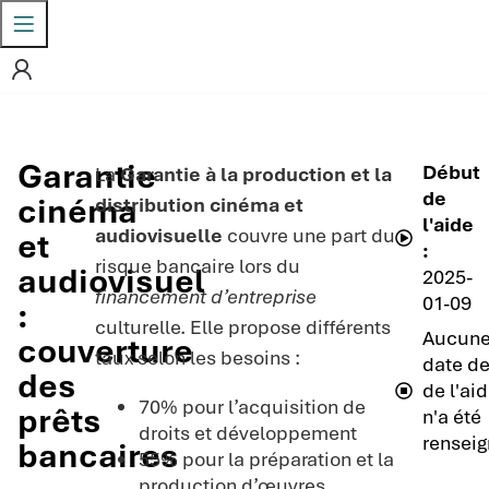
Garantie
Début
La
Garantie à la production et la
de
cinéma
distribution cinéma et
l'aide
audiovisuelle
couvre une part du
et
:
risque bancaire lors du
audiovisuel
2025-
financement d’entreprise
01-09
:
culturelle. Elle propose différents
Aucun
couverture
taux selon les besoins :
date de
des
de l'ai
70% pour l’acquisition de
prêts
n'a été
droits et développement
renseig
bancaires
55% pour la préparation et la
production d’œuvres