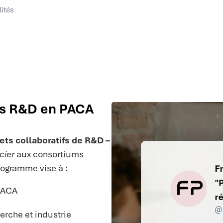
lités
ifs R&D en PACA
jets collaboratifs de R&D –
cier
aux consortiums
rogramme vise à :
 PACA
erche et industrie