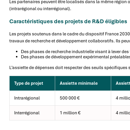
Les partenaires peuvent être localisés dans la même région ou
(intrarégional ou interrégional).
Caractéristiques des projets de R&D éligibles
Les projets soutenus dans le cadre du dispositif France 203
travaux de recherche et développement collaboratifs. Ils peuv
Des phases de recherche industrielle visant à lever de
Des phases de développement expérimental préalables 
L’assiette de dépenses doit respecter des seuils spécifiques s
Type de projet
Assiette minimale
Assiet
Intrarégional
500 000 €
4 milli
Interrégional
1 million €
4 milli