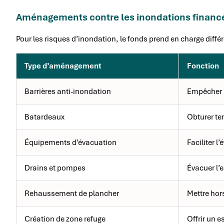
Aménagements contre les inondations financ
Pour les risques d’inondation, le fonds prend en charge dif
Type d’aménagement
Fonction
Barrières anti-inondation
Empêcher l
Batardeaux
Obturer te
Équipements d’évacuation
Faciliter l
Drains et pompes
Évacuer l’e
Rehaussement de plancher
Mettre hor
Création de zone refuge
Offrir un 