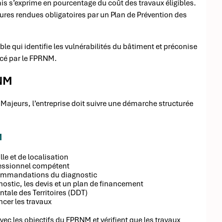
is s’exprime en pourcentage du coût des travaux éligibles.
sures rendues obligatoires par un Plan de Prévention des
le qui identifie les vulnérabilités du bâtiment et préconise
ncé par le FPRNM.
RNM
Majeurs, l’entreprise doit suivre une démarche structurée
M
aille et de localisation
ofessionnel compétent
commandations du diagnostic
stic, les devis et un plan de financement
ale des Territoires (DDT)
ncer les travaux
vec les objectifs du FPRNM et vérifient que les travaux