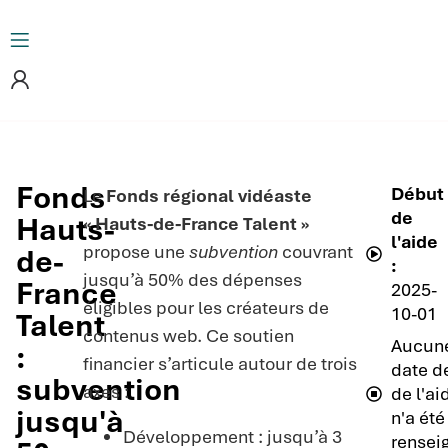
Fonds
Début
Le
Fonds régional vidéaste
de
Hauts-
« Hauts-de-France Talent »
l'aide
propose une
subvention
couvrant
de-
:
jusqu’à 50% des dépenses
France
2025-
éligibles pour les créateurs de
10-01
Talent
contenus web. Ce soutien
Aucun
:
financier s’articule autour de trois
date de
subvention
axes :
de l'ai
jusqu'à
n'a été
Développement : jusqu’à 3
rensei