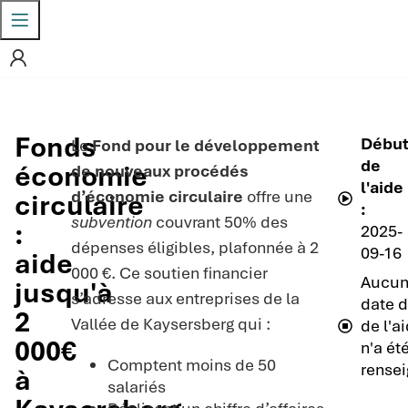
Fonds
Débu
Le
Fond pour le développement
de
économie
de nouveaux procédés
l'aide
d’économie circulaire
offre une
circulaire
:
subvention
couvrant 50% des
:
2025-
dépenses éligibles, plafonnée à 2
09-16
aide
000 €. Ce soutien financier
Aucu
jusqu'à
s’adresse aux entreprises de la
date d
2
Vallée de Kaysersberg qui :
de l'a
000€
n'a ét
Comptent moins de 50
rensei
à
salariés