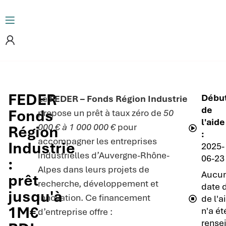
FEDER
Débu
Le
FEDER – Fonds Région Industrie
de
Fonds
propose un prêt à taux zéro de
50
l'aide
000 € à 1 000 000 €
pour
Région
:
accompagner les entreprises
Industrie
2025-
industrielles d’Auvergne-Rhône-
06-23
:
Alpes dans leurs projets de
Aucu
prêt
recherche, développement et
date d
jusqu'à
innovation. Ce financement
de l'a
1M€
n'a ét
d’entreprise offre :
rense