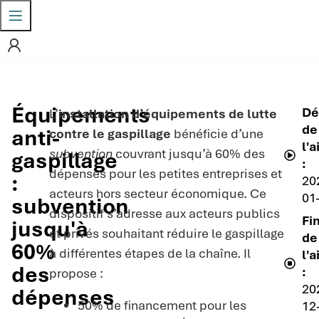
Équipements
Dé
L’
installation d’équipements de lutte
de
anti-
contre le gaspillage
bénéficie d’une
l'a
subvention
couvrant jusqu’à 60% des
gaspillage
:
dépenses pour les petites entreprises et
:
20
acteurs hors secteur économique. Ce
01
subvention
dispositif s’adresse aux acteurs publics
Fi
jusqu'à
et privés souhaitant réduire le gaspillage
de
60%
à différentes étapes de la chaîne. Il
l'a
des
:
propose :
20
dépenses
50% de financement pour les
12