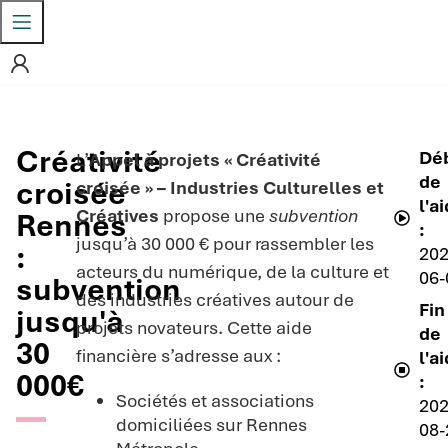
Créativité
Dé
L’
Appel à projets « Créativité
de
croisée
croisée » – Industries Culturelles et
l'a
Créatives
propose une
subvention
Rennes
:
jusqu’à 30 000 € pour rassembler les
:
202
acteurs du numérique, de la culture et
06-
subvention
des industries créatives autour de
Fin
jusqu'à
projets novateurs. Cette aide
de
30
financière s’adresse aux :
l'a
000€
:
Sociétés et associations
202
domiciliées sur Rennes
08-